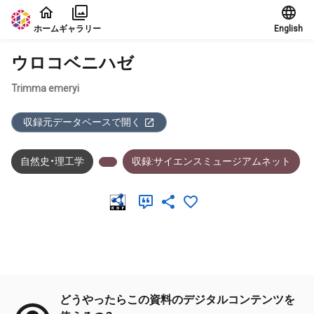
本文に飛ぶ
ホーム
ギャラリー
English
ウロコベニハゼ
Trimma emeryi
収録元データベースで開く
自然史・理工学
収録:サイエンスミュージアムネット
メタデータ
どうやったらこの資料のデジタルコンテンツを