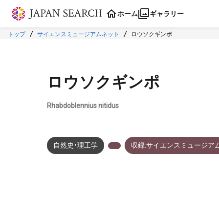
本文に飛ぶ
ホーム
ギャラリー
トップ
サイエンスミュージアムネット
ロウソクギンポ
ロウソクギンポ
Rhabdoblennius nitidus
自然史・理工学
収録:サイエンスミュージア