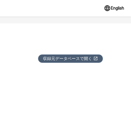
English
収録元データベースで開く