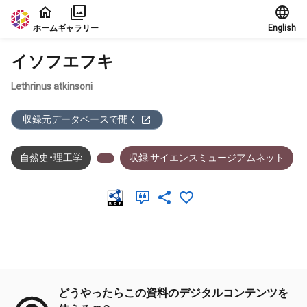
本文に飛ぶ
ホーム
ギャラリー
English
イソフエフキ
Lethrinus atkinsoni
収録元データベースで開く
自然史・理工学
収録:サイエンスミュージアムネット
メタデータ
どうやったらこの資料のデジタルコンテンツを