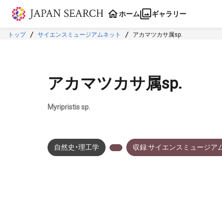
本文に飛ぶ
ホーム
ギャラリー
トップ
サイエンスミュージアムネット
アカマツカサ属sp.
アカマツカサ属sp.
Myripristis sp.
自然史・理工学
収録:サイエンスミュージア