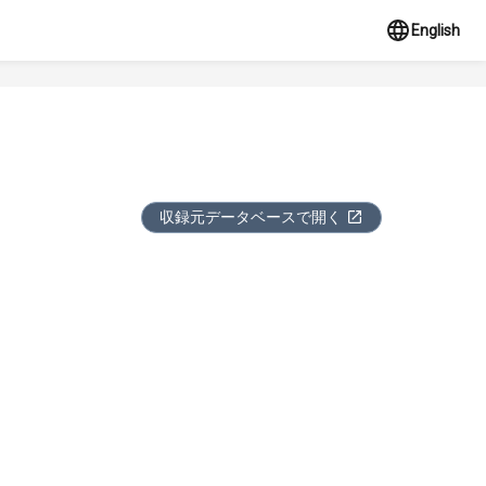
English
収録元データベースで開く