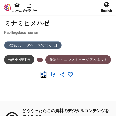
本文に飛ぶ
ホーム
ギャラリー
English
ミナミヒメハゼ
Papillogobius reichei
収録元データベースで開く
自然史・理工学
収録:サイエンスミュージアムネット
メタデータ
どうやったらこの資料のデジタルコンテンツを