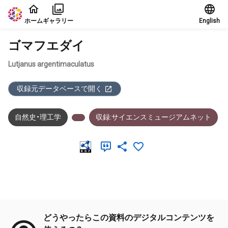
本文に飛ぶ
ホーム
ギャラリー
English
ゴマフエダイ
Lutjanus argentimaculatus
収録元データベースで開く
自然史・理工学
収録:サイエンスミュージアムネット
メタデータ
どうやったらこの資料のデジタルコンテンツを