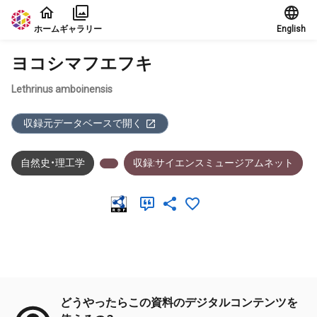
本文に飛ぶ
ホーム
ギャラリー
English
ヨコシマフエフキ
Lethrinus amboinensis
収録元データベースで開く
自然史・理工学
収録:サイエンスミュージアムネット
メタデータ
どうやったらこの資料のデジタルコンテンツを