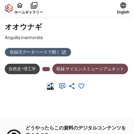
本文に飛ぶ
ホーム
ギャラリー
English
オオウナギ
Anguilla marmorata
収録元データベースで開く
自然史・理工学
収録:サイエンスミュージアムネット
メタデータ
どうやったらこの資料のデジタルコンテンツを