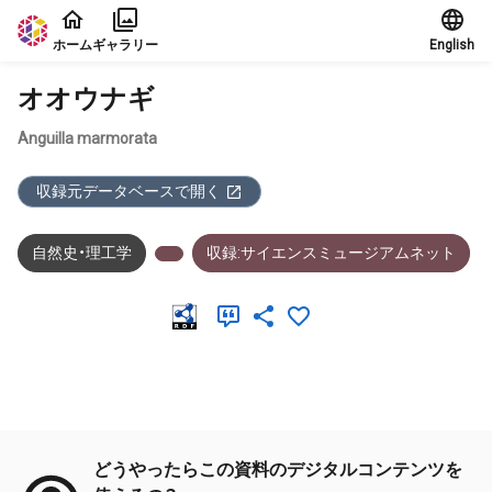
本文に飛ぶ
ホーム
ギャラリー
English
オオウナギ
Anguilla marmorata
収録元データベースで開く
自然史・理工学
収録:サイエンスミュージアムネット
メタデータ
どうやったらこの資料のデジタルコンテンツを