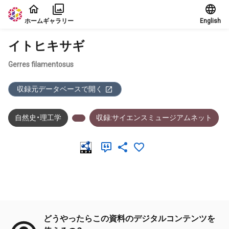
本文に飛ぶ
ホーム
ギャラリー
English
イトヒキサギ
Gerres filamentosus
収録元データベースで開く
自然史・理工学
収録:サイエンスミュージアムネット
メタデータ
どうやったらこの資料のデジタルコンテンツを