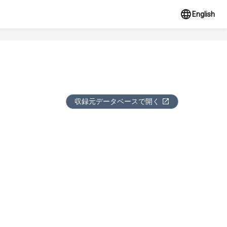
English
収録元データベースで開く