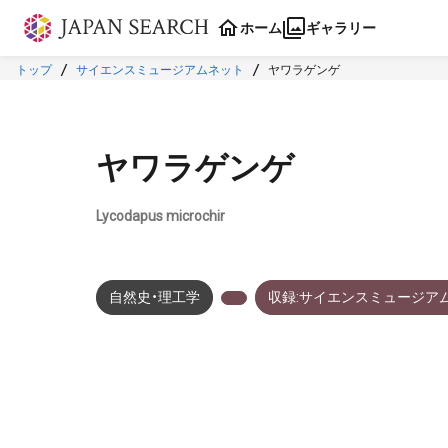
本文に飛ぶ
ホーム
ギャラリー
トップ
サイエンスミュージアムネット
ヤワラゲンゲ
ヤワラゲンゲ
Lycodapus microchir
自然史・理工学
収録:サイエンスミュージア