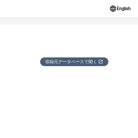
English
収録元データベースで開く