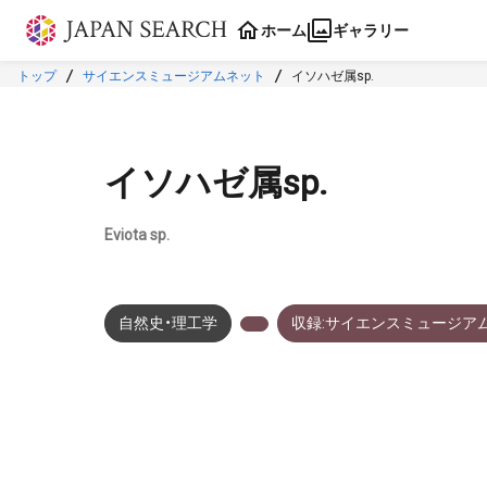
本文に飛ぶ
ホーム
ギャラリー
トップ
サイエンスミュージアムネット
イソハゼ属sp.
イソハゼ属sp.
Eviota sp.
自然史・理工学
収録:サイエンスミュージア