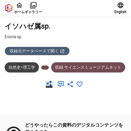
本文に飛ぶ
ホーム
ギャラリー
English
イソハゼ属sp.
Eviota sp.
収録元データベースで開く
自然史・理工学
収録:サイエンスミュージアムネット
メタデータ
どうやったらこの資料のデジタルコンテンツを