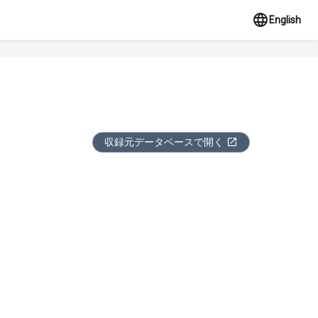
English
収録元データベースで開く