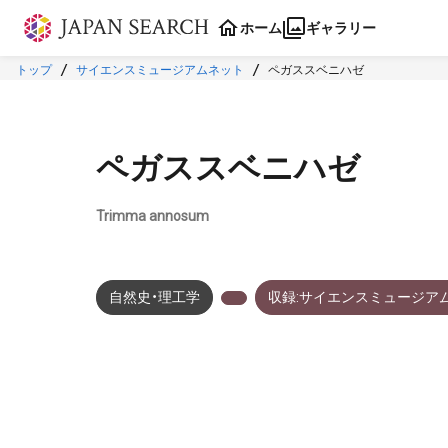
本文に飛ぶ
ホーム
ギャラリー
トップ
サイエンスミュージアムネット
ペガススベニハゼ
ペガススベニハゼ
Trimma annosum
自然史・理工学
収録:サイエンスミュージア