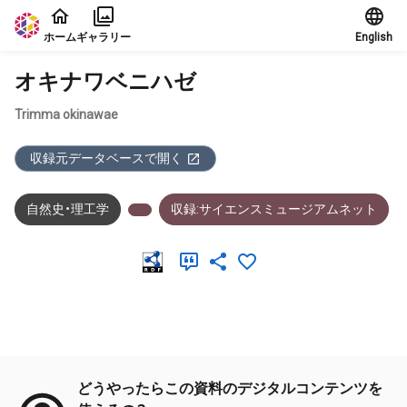
本文に飛ぶ
ホーム
ギャラリー
English
オキナワベニハゼ
Trimma okinawae
収録元データベースで開く
自然史・理工学
収録:サイエンスミュージアムネット
メタデータ
どうやったらこの資料のデジタルコンテンツを