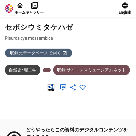
本文に飛ぶ
ホーム
ギャラリー
English
セボシウミタケハゼ
Pleurosicya mossambica
収録元データベースで開く
自然史・理工学
収録:サイエンスミュージアムネット
メタデータ
どうやったらこの資料のデジタルコンテンツを