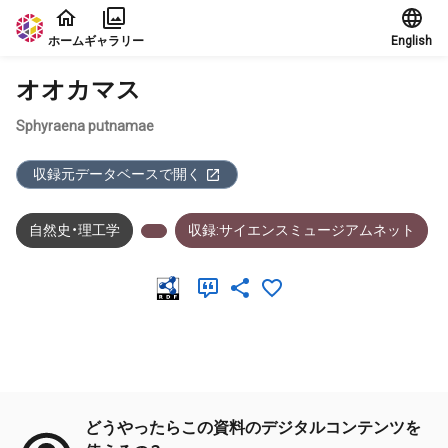
本文に飛ぶ
ホーム
ギャラリー
English
オオカマス
Sphyraena putnamae
収録元データベースで開く
自然史・理工学
収録:サイエンスミュージアムネット
メタデータ
どうやったらこの資料のデジタルコンテンツを