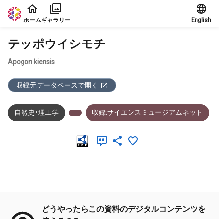
本文に飛ぶ
ホーム
ギャラリー
English
テッポウイシモチ
Apogon kiensis
収録元データベースで開く
自然史・理工学
収録:サイエンスミュージアムネット
メタデータ
どうやったらこの資料のデジタルコンテンツを