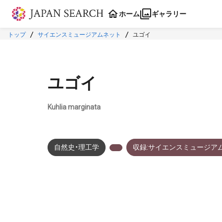
本文に飛ぶ
ホーム
ギャラリー
トップ
サイエンスミュージアムネット
ユゴイ
ユゴイ
Kuhlia marginata
自然史・理工学
収録:サイエンスミュージア