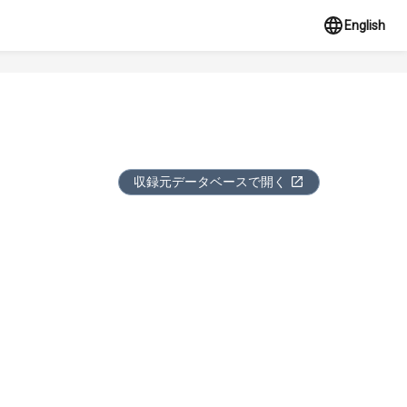
English
収録元データベースで開く