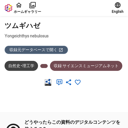
本文に飛ぶ
ホーム
ギャラリー
English
ツムギハゼ
Yongeichthys nebulosus
収録元データベースで開く
自然史・理工学
収録:サイエンスミュージアムネット
メタデータ
どうやったらこの資料のデジタルコンテンツを