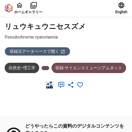
本文に飛ぶ
ホーム
ギャラリー
English
リュウキュウニセスズメ
Pseudochromis cyanotaenia
収録元データベースで開く
自然史・理工学
収録:サイエンスミュージアムネット
メタデータ
どうやったらこの資料のデジタルコンテンツを