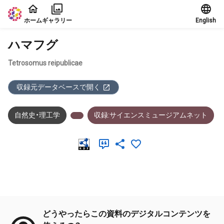
本文に飛ぶ
ホーム
ギャラリー
English
ハマフグ
Tetrosomus reipublicae
収録元データベースで開く
自然史・理工学
収録:サイエンスミュージアムネット
メタデータ
どうやったらこの資料のデジタルコンテンツを