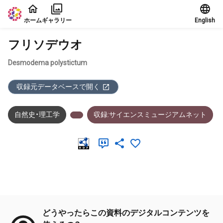
本文に飛ぶ
ホーム
ギャラリー
English
フリソデウオ
Desmodema polystictum
収録元データベースで開く
自然史・理工学
収録:サイエンスミュージアムネット
メタデータ
どうやったらこの資料のデジタルコンテンツを