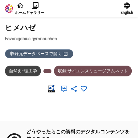
本文に飛ぶ
ホーム
ギャラリー
English
ヒメハゼ
Favonigobius gymnauchen
収録元データベースで開く
自然史・理工学
収録:サイエンスミュージアムネット
メタデータ
どうやったらこの資料のデジタルコンテンツを