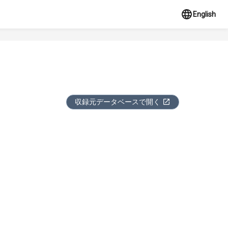
English
収録元データベースで開く