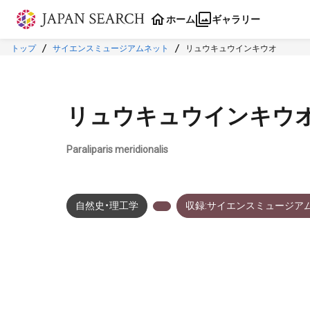
本文に飛ぶ
ホーム
ギャラリー
トップ
サイエンスミュージアムネット
リュウキュウインキウオ
リュウキュウインキウ
Paraliparis meridionalis
自然史・理工学
収録:サイエンスミュージア