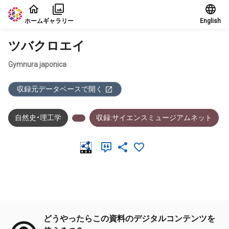
本文に飛ぶ
ホーム
ギャラリー
English
ツバクロエイ
Gymnura japonica
収録元データベースで開く
自然史・理工学
収録:サイエンスミュージアムネット
メタデータ
どうやったらこの資料のデジタルコンテンツを