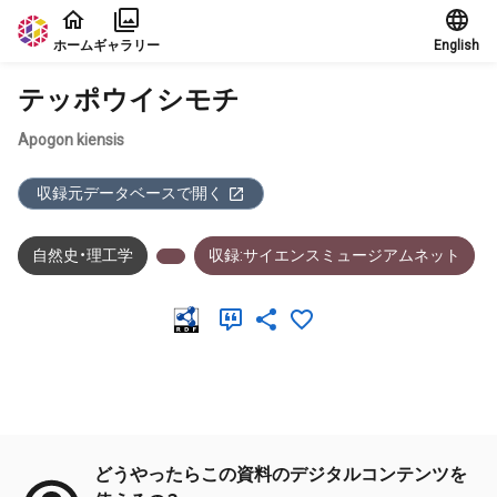
本文に飛ぶ
ホーム
ギャラリー
English
テッポウイシモチ
Apogon kiensis
収録元データベースで開く
自然史・理工学
収録:サイエンスミュージアムネット
メタデータ
どうやったらこの資料のデジタルコンテンツを