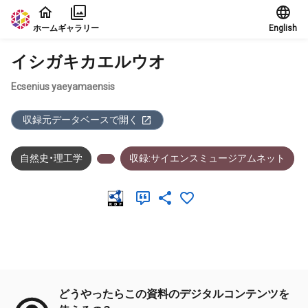
本文に飛ぶ
ホーム
ギャラリー
English
イシガキカエルウオ
Ecsenius yaeyamaensis
収録元データベースで開く
自然史・理工学
収録:サイエンスミュージアムネット
メタデータ
どうやったらこの資料のデジタルコンテンツを