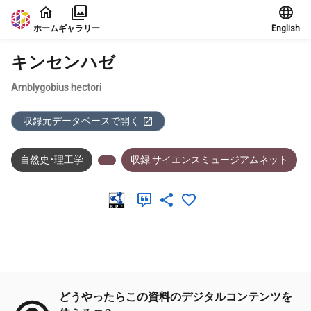
本文に飛ぶ
ホーム
ギャラリー
English
キンセンハゼ
Amblygobius hectori
収録元データベースで開く
自然史・理工学
収録:サイエンスミュージアムネット
メタデータ
どうやったらこの資料のデジタルコンテンツを