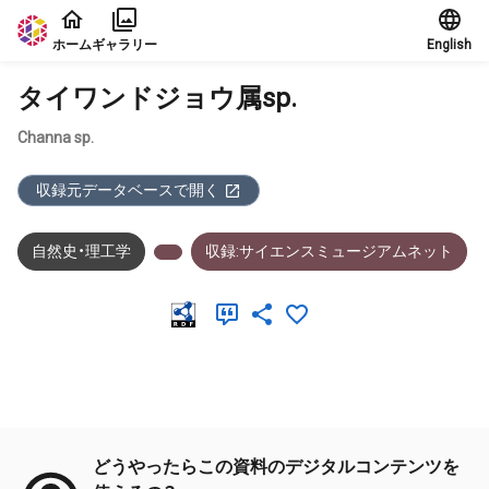
本文に飛ぶ
ホーム
ギャラリー
English
タイワンドジョウ属sp.
Channa sp.
収録元データベースで開く
自然史・理工学
収録:サイエンスミュージアムネット
メタデータ
どうやったらこの資料のデジタルコンテンツを