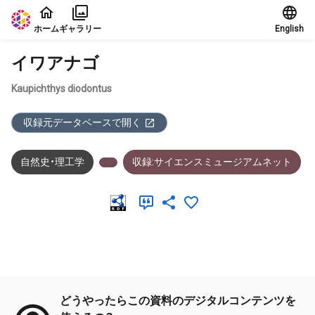
本文に飛ぶ
ホーム
ギャラリー
English
イワアナゴ
Kaupichthys diodontus
収録元データベースで開く
自然史・理工学
収録:サイエンスミュージアムネット
メタデータ
どうやったらこの資料のデジタルコンテンツを