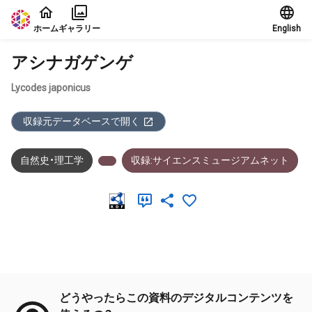
本文に飛ぶ
ホーム
ギャラリー
English
アシナガゲンゲ
Lycodes japonicus
収録元データベースで開く
自然史・理工学
収録:サイエンスミュージアムネット
メタデータ
どうやったらこの資料のデジタルコンテンツを