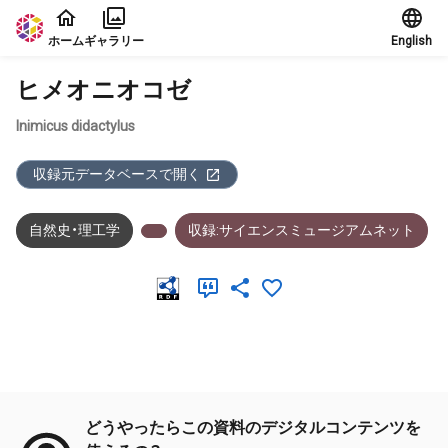
本文に飛ぶ
ホーム
ギャラリー
English
ヒメオニオコゼ
Inimicus didactylus
収録元データベースで開く
自然史・理工学
収録:サイエンスミュージアムネット
メタデータ
どうやったらこの資料のデジタルコンテンツを