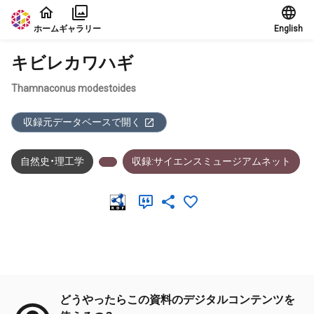
本文に飛ぶ
ホーム
ギャラリー
English
キビレカワハギ
Thamnaconus modestoides
収録元データベースで開く
自然史・理工学
収録:サイエンスミュージアムネット
メタデータ
どうやったらこの資料のデジタルコンテンツを