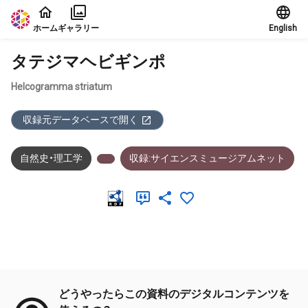
本文に飛ぶ
ホーム
ギャラリー
English
タテジマヘビギンポ
Helcogramma striatum
収録元データベースで開く
自然史・理工学
収録:サイエンスミュージアムネット
メタデータ
どうやったらこの資料のデジタルコンテンツを