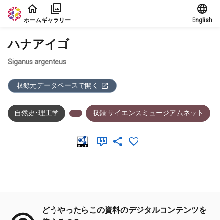
本文に飛ぶ
ホーム
ギャラリー
English
ハナアイゴ
Siganus argenteus
収録元データベースで開く
自然史・理工学
収録:サイエンスミュージアムネット
メタデータ
どうやったらこの資料のデジタルコンテンツを