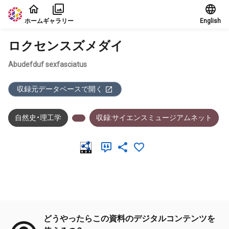
本文に飛ぶ
ホーム
ギャラリー
English
ロクセンスズメダイ
Abudefduf sexfasciatus
収録元データベースで開く
自然史・理工学
収録:サイエンスミュージアムネット
メタデータ
どうやったらこの資料のデジタルコンテンツを