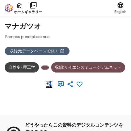
本文に飛ぶ
ホーム
ギャラリー
English
マナガツオ
Pampus punctatissimus
収録元データベースで開く
自然史・理工学
収録:サイエンスミュージアムネット
メタデータ
どうやったらこの資料のデジタルコンテンツを