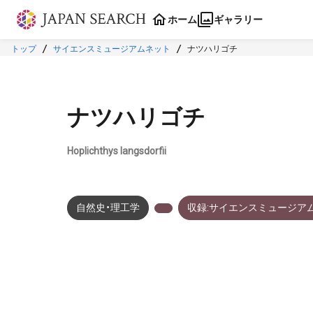
本文に飛ぶ
ホーム
ギャラリー
トップ
サイエンスミュージアムネット
ナツハリゴチ
ナツハリゴチ
Hoplichthys langsdorfii
自然史・理工学
収録:サイエンスミュージア