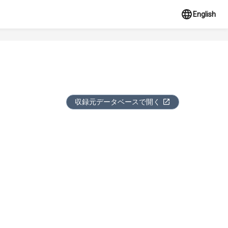
English
収録元データベースで開く