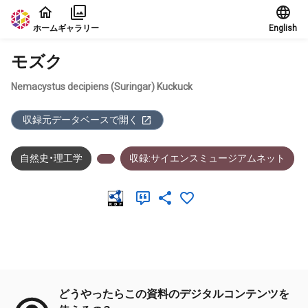
本文に飛ぶ
ホーム
ギャラリー
English
モズク
Nemacystus decipiens (Suringar) Kuckuck
収録元データベースで開く
自然史・理工学
収録:サイエンスミュージアムネット
メタデータ
どうやったらこの資料のデジタルコンテンツを