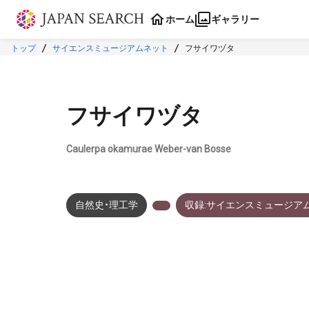
本文に飛ぶ
ホーム
ギャラリー
トップ
サイエンスミュージアムネット
フサイワヅタ
フサイワヅタ
Caulerpa okamurae Weber-van Bosse
自然史・理工学
収録:サイエンスミュージア