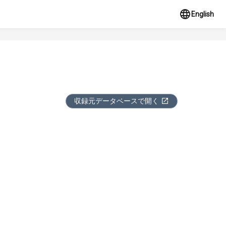
English
収録元データベースで開く