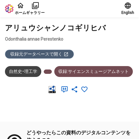
本文に飛ぶ
ホーム
ギャラリー
English
アリュウシャンノコギリヒバ
Odonthalia annae Perestenko
収録元データベースで開く
自然史・理工学
収録:サイエンスミュージアムネット
メタデータ
どうやったらこの資料のデジタルコンテンツを