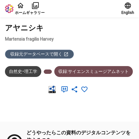
本文に飛ぶ
ホーム
ギャラリー
English
アヤニシキ
Martensia fragilis Harvey
収録元データベースで開く
自然史・理工学
収録:サイエンスミュージアムネット
メタデータ
どうやったらこの資料のデジタルコンテンツを