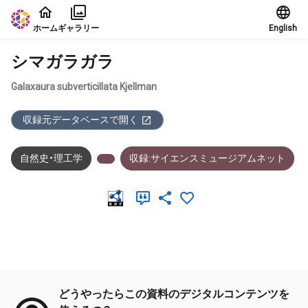
本文に飛ぶ
ホーム
ギャラリー
English
シマガラガラ
Galaxaura subverticillata Kjellman
収録元データベースで開く
自然史・理工学
収録:サイエンスミュージアムネット
メタデータ
どうやったらこの資料のデジタルコンテンツを