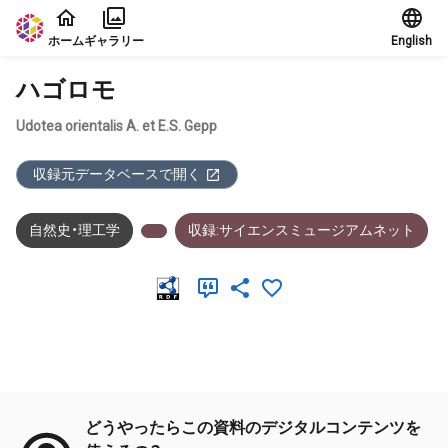
本文に飛ぶ
ホーム
ギャラリー
English
ハゴロモ
Udotea orientalis A. et E.S. Gepp
収録元データベースで開く
自然史・理工学
収録:サイエンスミュージアムネット
メタデータ
どうやったらこの資料のデジタルコンテンツを