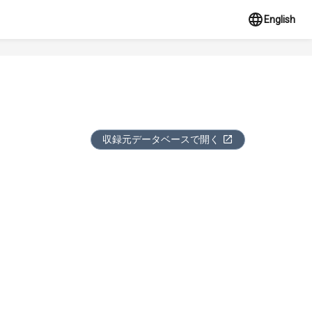
English
収録元データベースで開く