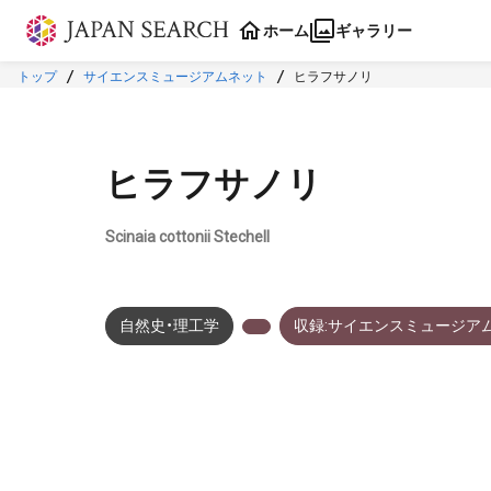
本文に飛ぶ
ホーム
ギャラリー
トップ
サイエンスミュージアムネット
ヒラフサノリ
ヒラフサノリ
Scinaia cottonii Stechell
自然史・理工学
収録:サイエンスミュージア