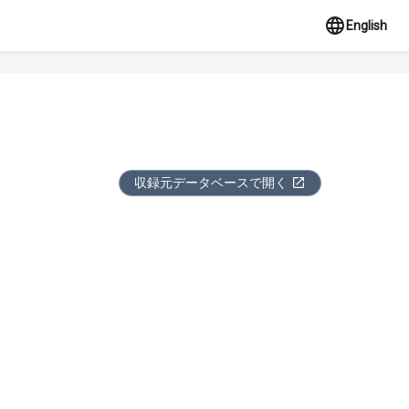
English
収録元データベースで開く