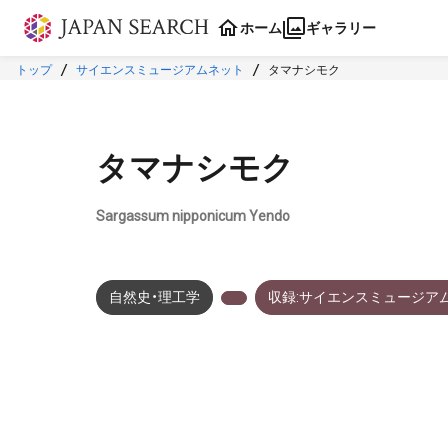
本文に飛ぶ
ホーム
ギャラリー
トップ
サイエンスミュージアムネット
タマナシモク
タマナシモク
Sargassum nipponicum Yendo
自然史・理工学
収録:サイエンスミュージア