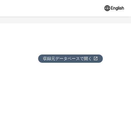
English
収録元データベースで開く