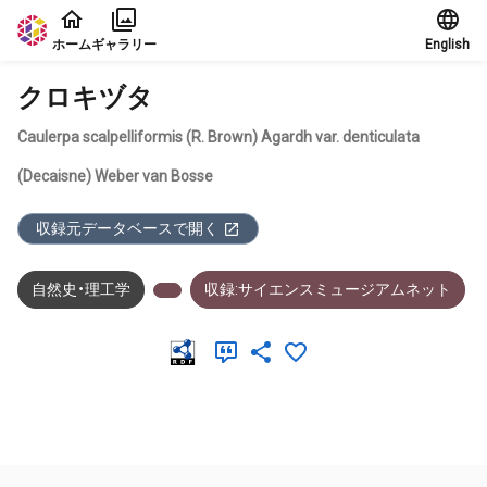
本文に飛ぶ
ホーム
ギャラリー
English
クロキヅタ
Caulerpa scalpelliformis (R. Brown) Agardh var. denticulata
(Decaisne) Weber van Bosse
収録元データベースで開く
自然史・理工学
収録:サイエンスミュージアムネット
メタデータ