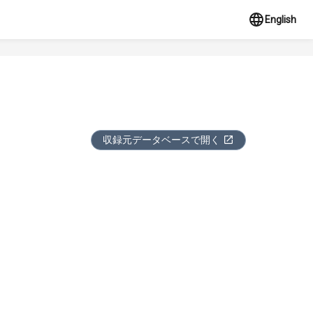
English
収録元データベースで開く